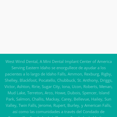
West Wind Dental, A Mini Dental Implant Center of America
Serving Eastern Idaho se enorgullece de ayudar a los
pacientes a lo largo de Idaho Falls, Ammon, Rexburg, Rigby,
Shelley, Blackfoot, Pocatello, Chubbuck, St. Anthony, Driggs,
Victor, Ashton, Ririe, Sugar City, Iona, Ucon, Roberts, Menan,
Mud Lake, Terreton, Arco, Howe, Dubois, Spencer, Island
Park, Salmon, Challis, Mackay, Carey, Bellevue, Hailey, Sun
Valley, Twin Falls, Jerome, Rupert, Burley, y American Falls,
así como las comunidades a través del Condado de