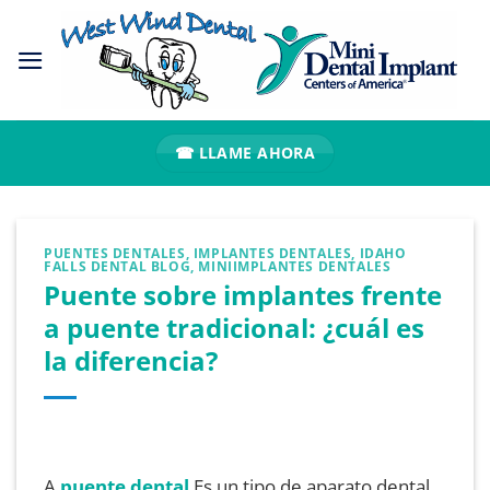
Ir
al
contenido
☎ LLAME AHORA
PUENTES DENTALES
,
IMPLANTES DENTALES
,
IDAHO
FALLS DENTAL BLOG
,
MINIIMPLANTES DENTALES
Puente sobre implantes frente
a puente tradicional: ¿cuál es
la diferencia?
A
puente dental
Es un tipo de aparato dental