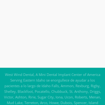
West Wind Dental, A Mini Dental Implant Center of America
Serving Eastern Idaho se enorgullece de ayudar a los
pacientes a lo largo de Idaho Falls, Ammon, Rexburg, Rigby,
Shelley, Blackfoot, Pocatello, Chubbuck, St. Anthony, Driggs,
Victor, Ashton, Ririe, Sugar City, Iona, Ucon, Roberts, Menan,
Mud Lake, Terreton, Arco, Howe, Dubois, Spencer, Island