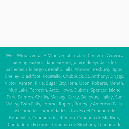
West Wind Dental, A Mini Dental Implant Center of America
Serving Eastern Idaho se enorgullece de ayudar a los
pacientes a lo largo de Idaho Falls, Ammon, Rexburg, Rigby,
Shelley, Blackfoot, Pocatello, Chubbuck, St. Anthony, Driggs,
Victor, Ashton, Ririe, Sugar City, Iona, Ucon, Roberts, Menan,
Mud Lake, Terreton, Arco, Howe, Dubois, Spencer, Island
Park, Salmon, Challis, Mackay, Carey, Bellevue, Hailey, Sun
Valley, Twin Falls, Jerome, Rupert, Burley, y American Falls,
así como las comunidades a través del Condado de
Bonneville, Condado de Jefferson, Condado de Madison,
Condado de Fremont, Condado de Bingham, Condado de