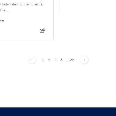
 truly listen to their clients
’ve ...
ore
1
2
3
4
...
22