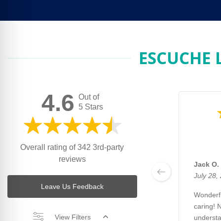
ESCUCHE 
4.6
Out of
5 Stars
Overall rating of 342 3rd-party
reviews
Jack O.
July 28,
Leave Us Feedback
Wonderfu
caring! 
View Filters
understa