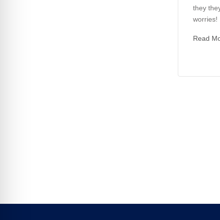
they they
worries! I
Read M