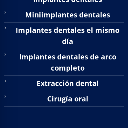
e Safe Profile
Miniimplantes dentales
Friendly Mode
Implantes dentales el mismo
día
ness Mode
Implantes dentales de arco
psy Safe Mode
completo
Extracción dental
Cirugía oral