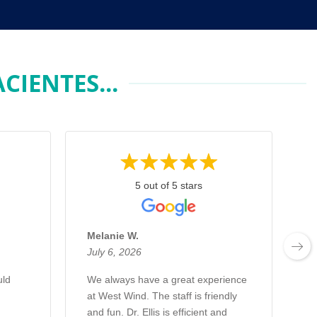
IENTES...
5 out of 5 stars
Melanie W.
C
July 6, 2026
J
uld
We always have a great experience
S
at West Wind. The staff is friendly
and fun. Dr. Ellis is efficient and