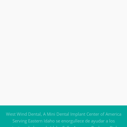
West Wind Dental, A Mini Dental Implant Center of America
Serving Eastern Idaho se enorgullece de ayudar a los