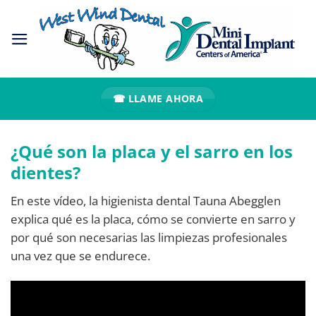
Ir
al
contenido
☎ LLAME AHORA
¿Qué son la placa y el sarro en los
dientes?
En este vídeo, la higienista dental Tauna Abegglen
explica qué es la placa, cómo se convierte en sarro y
por qué son necesarias las limpiezas profesionales
una vez que se endurece.