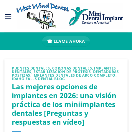
Ir
al
contenido
☎ LLAME AHORA
PUENTES DENTALES
,
CORONAS DENTALES
,
IMPLANTES
DENTALES
,
ESTABILIZACIÓN DE PRÓTESIS
,
DENTADURAS
POSTIZAS
,
IMPLANTES DENTALES DE ARCO COMPLETO
,
IDAHO FALLS DENTAL BLOG
Las mejores opciones de
implantes en 2026: una visión
práctica de los miniimplantes
dentales [Preguntas y
respuestas en vídeo]