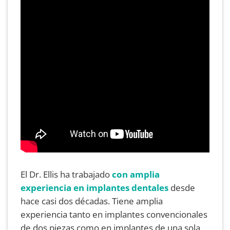
LEER MÁS
Las prótesis Snap-In le
devuelven la estabilidad y la fuerza
masticatoria que se merece
El Dr. Ellis ha trabajado
con amplia
experiencia en implantes dentales
desde
hace casi dos décadas. Tiene amplia
experiencia tanto en implantes convencionales
de dos piezas como en implantes de una sola