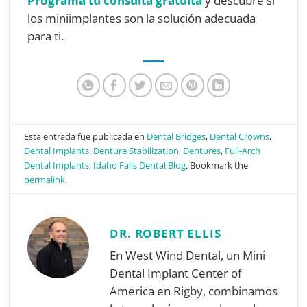
Programa tu consulta gratuita
y descubre si
los miniimplantes son la solución adecuada
para ti.
Esta entrada fue publicada en
Dental Bridges
,
Dental Crowns
,
Dental Implants
,
Denture Stabilization
,
Dentures
,
Full-Arch
Dental Implants
,
Idaho Falls Dental Blog
. Bookmark the
permalink
.
DR. ROBERT ELLIS
En West Wind Dental, un Mini
Dental Implant Center of
America en Rigby, combinamos