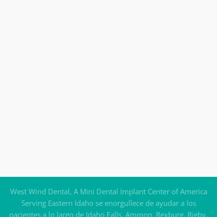
West Wind Dental, A Mini Dental Implant Center of America
Serving Eastern Idaho se enorgullece de ayudar a los
pacientes a lo largo de Idaho Falls, Ammon, Rexburg, Rigby,