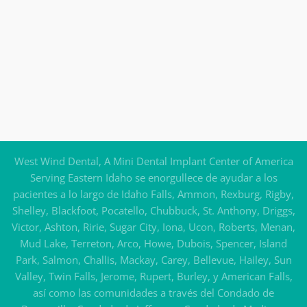
West Wind Dental, A Mini Dental Implant Center of America
Serving Eastern Idaho se enorgullece de ayudar a los
pacientes a lo largo de Idaho Falls, Ammon, Rexburg, Rigby,
Shelley, Blackfoot, Pocatello, Chubbuck, St. Anthony, Driggs,
Victor, Ashton, Ririe, Sugar City, Iona, Ucon, Roberts, Menan,
Mud Lake, Terreton, Arco, Howe, Dubois, Spencer, Island
Park, Salmon, Challis, Mackay, Carey, Bellevue, Hailey, Sun
Valley, Twin Falls, Jerome, Rupert, Burley, y American Falls,
así como las comunidades a través del Condado de